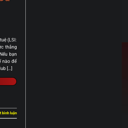
uệ (LSI:
ức thắng
 Nếu bạn
ế nào để
ub […]
t bình luận