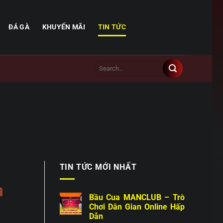
ĐÁ GÀ
KHUYẾN MÃI
TIN TỨC
TIN TỨC MỚI NHẤT
n
Bầu Cua MANCLUB – Trò
Chơi Dân Gian Online Hấp
Dẫn