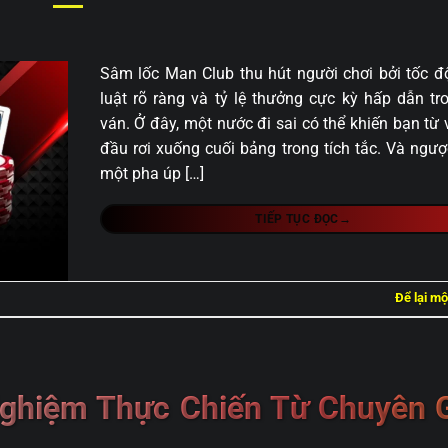
Sâm lốc Man Club thu hút người chơi bởi tốc đ
luật rõ ràng và tỷ lệ thưởng cực kỳ hấp dẫn tr
ván. Ở đây, một nước đi sai có thể khiến bạn từ v
đầu rơi xuống cuối bảng trong tích tắc. Và ngược
một pha úp […]
→
TIẾP TỤC ĐỌC
Để lại mộ
Nghiệm Thực Chiến Từ Chuyên 