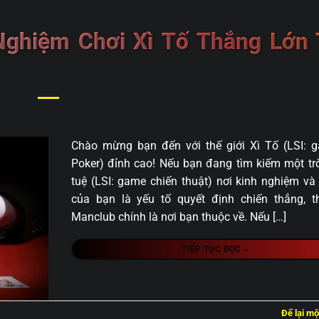
Nghiệm Chơi Xì Tố Thắng Lớn
Chào mừng bạn đến với thế giới Xì Tố (LSI: 
Poker) đỉnh cao! Nếu bạn đang tìm kiếm một trò 
tuệ (LSI: game chiến thuật) nơi kinh nghiệm và
của bạn là yếu tố quyết định chiến thắng, t
Manclub chính là nơi bạn thuộc về. Nếu […]
→
TIẾP TỤC ĐỌC
Để lại mộ