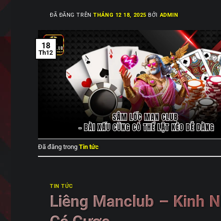
ĐÃ ĐĂNG TRÊN
THÁNG 12 18, 2025
BỞI
ADMIN
18
Th12
Đã đăng trong
Tin tức
TIN TỨC
Liêng Manclub – Kinh 