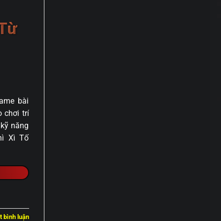
 Từ
game bài
chơi trí
 kỹ năng
hì Xì Tố
t bình luận