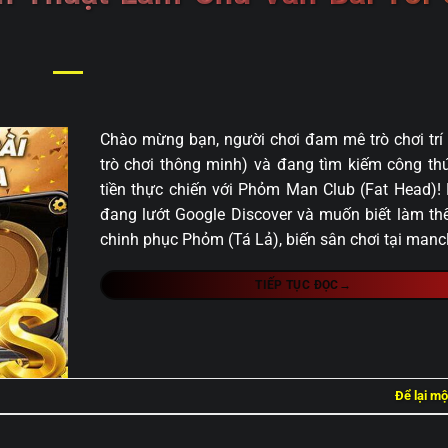
Chào mừng bạn, người chơi đam mê trò chơi trí t
trò chơi thông minh) và đang tìm kiếm công th
tiền thực chiến với Phỏm Man Club (Fat Head)!
đang lướt Google Discover và muốn biết làm th
chinh phục Phỏm (Tá Lả), biến sân chơi tại mancl
→
TIẾP TỤC ĐỌC
Để lại mộ