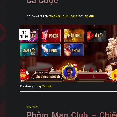
Cá Cược
ĐÃ ĐĂNG TRÊN
THÁNG 10 12, 2025
BỞI
ADMIN
12
Th10
Đã đăng trong
Tin tức
TIN TỨC
Phỏm Man Club – Chiế