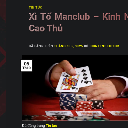
TIN TỨC
Xì Tố Manclub – Kinh 
Cao Thủ
ĐÃ ĐĂNG TRÊN
THÁNG 10 5, 2025
BỞI
CONTENT EDITOR
05
Th10
Đã đăng trong
Tin tức