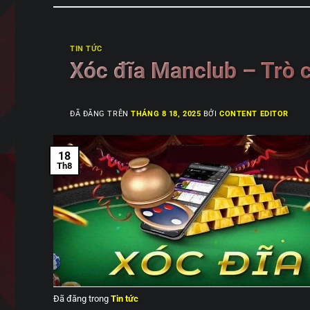
TIN TỨC
Xóc đĩa Manclub – Trò 
ĐÃ ĐĂNG TRÊN
THÁNG 8 18, 2025
BỞI
CONTENT EDITOR
18
Th8
Đã đăng trong
Tin tức