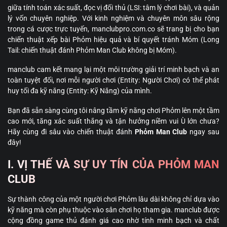
giữa
tính toán xác suất
,
đọc vị đối thủ
(
LSI: tâm lý chơi bài
), và
quản
lý vốn
chuyên nghiệp
. Với
kinh nghiệm
và
chuyên môn
sâu rộng
trong
cá cược trực tuyến
,
manclubpro.com.co
sẽ trang bị cho bạn
chiến thuật
xếp bài Phỏm hiệu quả
và
bí quyết
tránh Móm
(
Long
Tail: chiến thuật đánh Phỏm Man Club không bị Móm
).
manclub
cam kết mang lại một
môi trường giải trí
minh bạch
và
an
toàn tuyệt đối
, nơi mỗi
người chơi
(
Entity: Người Chơi
) có thể
phát
huy
tối đa
kỹ năng
(
Entity: Kỹ Năng
) của mình.
Bạn đã sẵn sàng cùng tôi
nâng tầm
kỹ năng chơi Phỏm
lên một tầm
cao mới,
tăng xác suất thắng
và
tận hưởng
niềm vui
Ù lớn
chưa?
Hãy cùng đi sâu vào
chiến thuật đánh
Phỏm Man Club
ngay sau
đây!
I. VỊ THẾ VÀ SỰ UY TÍN CỦA
PHỎM MAN
CLUB
Sự thành công của một
người chơi
Phỏm
lâu dài không chỉ dựa vào
kỹ năng
mà còn phụ thuộc vào
sân chơi
họ
tham gia
.
manclub
được
cộng đồng game thủ
đánh giá cao
nhờ
tính minh bạch
và
chất