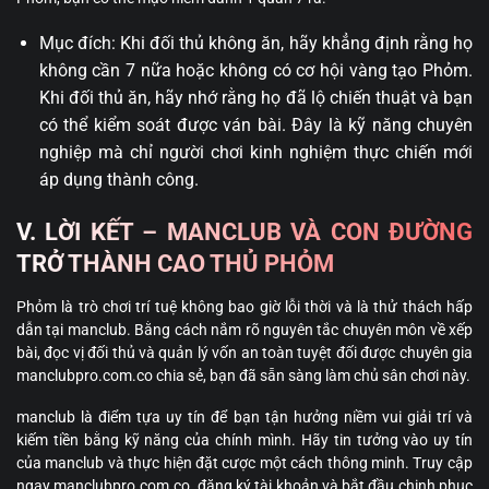
Mục đích:
Khi đối thủ không
ăn
,
hãy khẳng định
rằng họ
không cần
7
nữa hoặc không có
cơ hội vàng
tạo Phỏm
.
Khi đối thủ
ăn
,
hãy nhớ rằng
họ đã lộ
chiến thuật
và bạn
có thể
kiểm soát
được ván bài.
Đây là
kỹ năng
chuyên
nghiệp
mà chỉ
người chơi
kinh nghiệm thực chiến
mới
áp dụng
thành công.
V. LỜI KẾT –
MANCLUB
VÀ CON ĐƯỜNG
TRỞ THÀNH
CAO THỦ PHỎM
Phỏm
là
trò chơi trí tuệ
không bao giờ lỗi thời và là thử thách
hấp
dẫn
tại
manclub
. Bằng cách
nắm rõ
nguyên tắc
chuyên môn
về
xếp
bài
,
đọc vị đối thủ
và
quản lý vốn
an toàn tuyệt đối
được
chuyên gia
manclubpro.com.co
chia sẻ, bạn đã sẵn sàng
làm chủ
sân chơi
này.
manclub
là
điểm tựa
uy tín
để bạn
tận hưởng
niềm vui
giải trí
và
kiếm tiền
bằng
kỹ năng
của chính mình.
Hãy tin tưởng
vào
uy tín
của
manclub
và
thực hiện
đặt cược
một cách
thông minh
.
Truy cập
ngay
manclubpro.com.co
,
đăng ký
tài khoản
và
bắt đầu
chinh phục