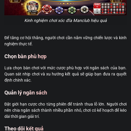
Kinh nghiệm chơi xóc đĩa Manclub hiệu quả
Để tăng cơ hội thắng, người chơi cần nắm vững chiến lược và kinh
nghiệm thực tế.
Chọn bàn phù hợp
Lựa chọn bàn chơi với mức cược phù hợp với ngân sách của bạn.
Quan sát nhịp chơi và xu hướng kết quả sẽ giúp bạn đưa ra quyết
định chính xác.
Quản lý ngân sách
Đặt giới hạn cược cho từng phiên để tránh thua lỗ lớn. Người chơi
nên chia ngân sách thành nhiều phần nhỏ, chơi có kế hoạch để kéo
dài thời gian giải trí.
Theo dõi kết quả