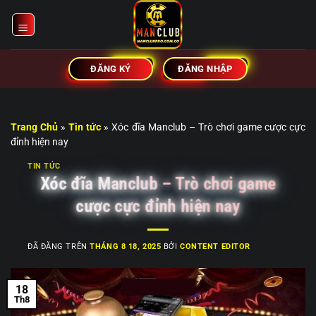
Chuyển
đến
nội
dung
ĐĂNG KÝ
ĐĂNG NHẬP
Trang Chủ
»
Tin tức
»
Xóc đĩa Manclub – Trò chơi game cược cực
đỉnh hiện nay
TIN TỨC
Xóc đĩa Manclub – Trò chơi game
cược cực đỉnh hiện nay
ĐÃ ĐĂNG TRÊN
THÁNG 8 18, 2025
BỞI
CONTENT EDITOR
18
Th8