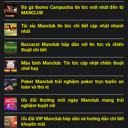
Đá gà thomo Campuchia tin tức mới nhất đến từ
MANCLUB
Tài xỉu Manclub tin tức chi tiết cập nhật nhanh
nhất
Baccarat Manclub hấp dẫn với tin tức và chiến
thuật chi tiết
Mậu binh Manclub: Tin tức cập nhật chiến thuật
chơi hay
Poker Manclub trải nghiệm poker trực tuyến an
toàn và thú vị
Ưu đãi thưởng mỗi ngày Manclub mang trải
nghiệm tuyệt vời
Ưu đãi VIP Manclub hấp dẫn và hướng dẫn chi tiết
khuyến mãi