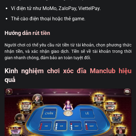
Ví điện tử như MoMo, ZaloPay, ViettelPay.
Thẻ cào điện thoại hoặc thẻ game.
Hướng dẫn rút tiền
Người chơi có thể yêu cầu rút tiền từ tài khoản, chọn phương thức
nhận tiền, và xác nhận giao dịch. Tiền sẽ về tài khoản trong thời
gian nhanh chóng, đảm bảo an toàn tuyệt đối.
Kinh nghiệm chơi xóc đĩa Manclub hiệu
quả