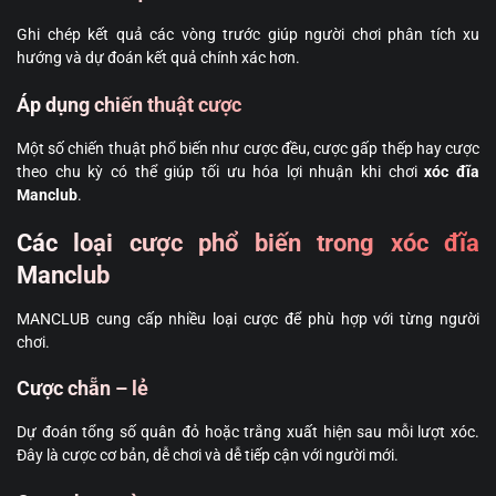
Ghi chép kết quả các vòng trước giúp người chơi phân tích xu
hướng và dự đoán kết quả chính xác hơn.
Áp dụng chiến thuật cược
Một số chiến thuật phổ biến như cược đều, cược gấp thếp hay cược
theo chu kỳ có thể giúp tối ưu hóa lợi nhuận khi chơi
xóc đĩa
Manclub
.
Các loại cược phổ biến trong xóc đĩa
Manclub
MANCLUB cung cấp nhiều loại cược để phù hợp với từng người
chơi.
Cược chẵn – lẻ
Dự đoán tổng số quân đỏ hoặc trắng xuất hiện sau mỗi lượt xóc.
Đây là cược cơ bản, dễ chơi và dễ tiếp cận với người mới.