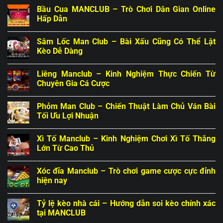
Bầu Cua MANCLUB – Trò Chơi Dân Gian Online
Hấp Dẫn
Sâm Lốc Man Club – Bài Xấu Cũng Có Thể Lật
Kèo Dễ Dàng
Liêng Manclub – Kinh Nghiệm Thực Chiến Từ
Chuyên Gia Cá Cược
Phỏm Man Club – Chiến Thuật Làm Chủ Ván Bài
Tối Ưu Lợi Nhuận
Xì Tố Manclub – Kinh Nghiệm Chơi Xì Tố Thắng
Lớn Từ Cao Thủ
Xóc đĩa Manclub – Trò chơi game cược cực đỉnh
hiện nay
Tỷ lệ kèo nhà cái – Hướng dẫn soi kèo chính xác
tại MANCLUB