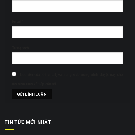
Email
*
Trang web
Lưu tên của tôi, email, và trang web trong trình duyệt này cho
lần bình luận kế tiếp của tôi.
TIN TỨC MỚI NHẤT