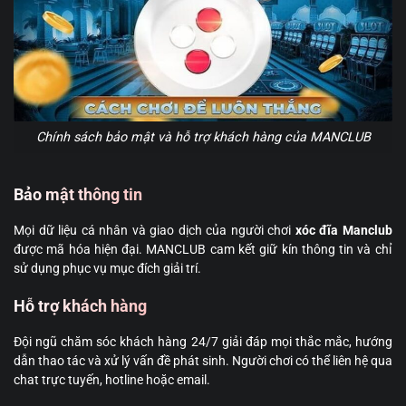
Chính sách bảo mật và hỗ trợ khách hàng của MANCLUB
Bảo mật thông tin
Mọi dữ liệu cá nhân và giao dịch của người chơi
xóc đĩa Manclub
được mã hóa hiện đại. MANCLUB cam kết giữ kín thông tin và chỉ
sử dụng phục vụ mục đích giải trí.
Hỗ trợ khách hàng
Đội ngũ chăm sóc khách hàng 24/7 giải đáp mọi thắc mắc, hướng
dẫn thao tác và xử lý vấn đề phát sinh. Người chơi có thể liên hệ qua
chat trực tuyến, hotline hoặc email.