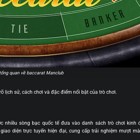
u tổng quan về baccarat Manclub
õ lịch sử, cách chơi và đặc điểm nổi bật của trò chơi.
ợc nhiều sòng bạc quốc tế đưa vào danh sách trò chơi kinh đ
 giao diện trực tuyến hiện đại, cung cấp trải nghiệm mượt mà