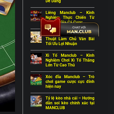
Dễ Dàng
Liêng Manclub – Kinh
Nghiệm Thực Chiến Từ
Chuyên Gia Cá Cược
Phỏm Man Club – Chiến
Thuật Làm Chủ Ván Bài
Tối Ưu Lợi Nhuận
Xì Tố Manclub – Kinh
Nghiệm Chơi Xì Tố Thắng
Lớn Từ Cao Thủ
Xóc đĩa Manclub – Trò
chơi game cược cực đỉnh
hiện nay
Tỷ lệ kèo nhà cái – Hướng
dẫn soi kèo chính xác tại
MANCLUB