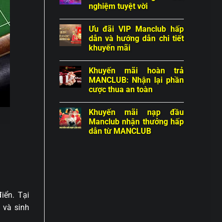
nghiệm tuyệt vời
Ưu đãi VIP Manclub hấp
dẫn và hướng dẫn chi tiết
khuyến mãi
Khuyến mãi hoàn trả
MANCLUB: Nhận lại phần
cược thua an toàn
Khuyến mãi nạp đầu
Manclub nhận thưởng hấp
dẫn từ MANCLUB
iển. Tại
 và sinh