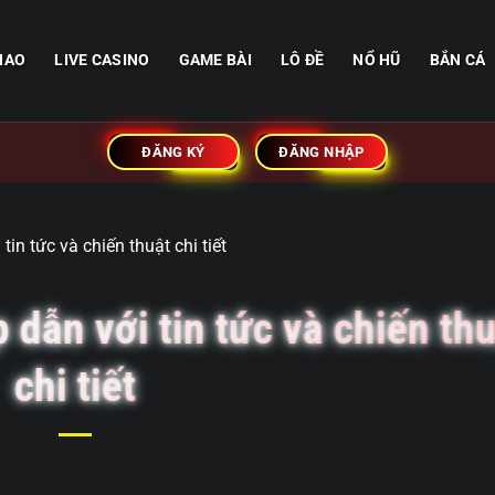
HAO
LIVE CASINO
GAME BÀI
LÔ ĐỀ
NỔ HŨ
BẮN CÁ
ĐĂNG KÝ
ĐĂNG NHẬP
in tức và chiến thuật chi tiết
dẫn với tin tức và chiến t
chi tiết