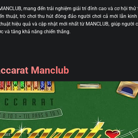
i MANCLUB, mang đến trải nghiệm giải trí đỉnh cao và cơ hội thử
n thuật, trò chơi thu hút đông đảo người chơi cả mới lẫn kinh
ến thuật hiệu quả và cập nhật mới nhất từ MANCLUB, giúp người 
ợc và tăng khả năng chiến thắng.
baccarat Manclub