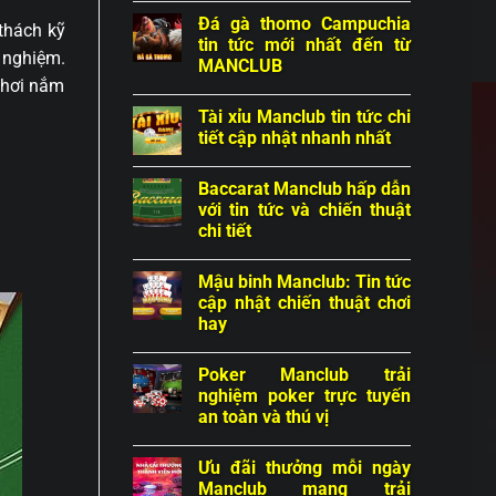
Đá gà thomo Campuchia
 thách kỹ
tin tức mới nhất đến từ
 nghiệm.
MANCLUB
chơi nắm
Tài xỉu Manclub tin tức chi
tiết cập nhật nhanh nhất
Baccarat Manclub hấp dẫn
với tin tức và chiến thuật
chi tiết
Mậu binh Manclub: Tin tức
cập nhật chiến thuật chơi
hay
Poker Manclub trải
nghiệm poker trực tuyến
an toàn và thú vị
Ưu đãi thưởng mỗi ngày
Manclub mang trải