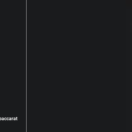
baccarat