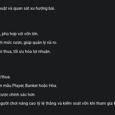
thuật và quan sát xu hướng bài.
 phù hợp với vốn lớn.
 mức cược, giúp quản lý rủi ro.
hi thua, tối ưu hóa lợi nhuận.
/thua.
 mẫu Player, Banker hoặc Hòa.
 cược chính xác hơn.
người chơi nâng cao tỷ lệ thắng và kiểm soát vốn khi tham gia