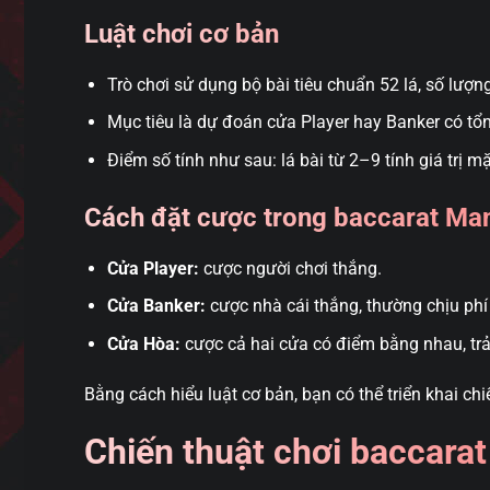
Luật chơi cơ bản
Trò chơi sử dụng bộ bài tiêu chuẩn 52 lá, số lượng
Mục tiêu là dự đoán cửa Player hay Banker có tổ
Điểm số tính như sau: lá bài từ 2–9 tính giá trị mặt
Cách đặt cược trong baccarat Ma
Cửa Player:
cược người chơi thắng.
Cửa Banker:
cược nhà cái thắng, thường chịu phí
Cửa Hòa:
cược cả hai cửa có điểm bằng nhau, trả
Bằng cách hiểu luật cơ bản, bạn có thể triển khai ch
Chiến thuật chơi baccara