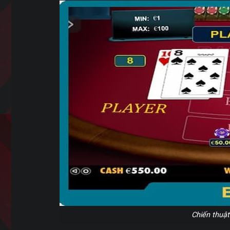
Chiến thuật