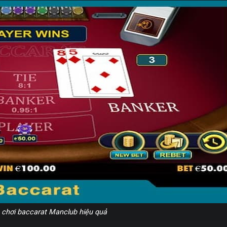
 chơi baccarat Manclub hiệu quả