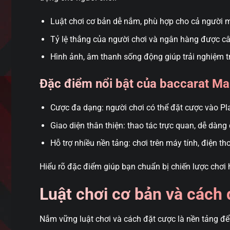
Luật chơi cơ bản dễ nắm, phù hợp cho cả người m
Tỷ lệ thắng của người chơi và ngân hàng được câ
Hình ảnh, âm thanh sống động giúp trải nghiệm tr
Đặc điểm nổi bật của baccarat M
Cược đa dạng: người chơi có thể đặt cược vào Pl
Giao diện thân thiện: thao tác trực quan, dễ dàng
Hỗ trợ nhiều nền tảng: chơi trên máy tính, điện t
Hiểu rõ đặc điểm giúp bạn chuẩn bị chiến lược chơi
Luật chơi cơ bản và cách
Nắm vững luật chơi và cách đặt cược là nền tảng để