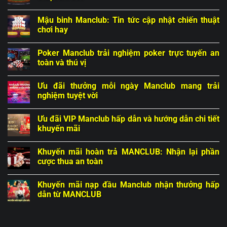
Mậu binh Manclub: Tin tức cập nhật chiến thuật
chơi hay
Poker Manclub trải nghiệm poker trực tuyến an
toàn và thú vị
Ưu đãi thưởng mỗi ngày Manclub mang trải
nghiệm tuyệt vời
Ưu đãi VIP Manclub hấp dẫn và hướng dẫn chi tiết
khuyến mãi
Khuyến mãi hoàn trả MANCLUB: Nhận lại phần
cược thua an toàn
Khuyến mãi nạp đầu Manclub nhận thưởng hấp
dẫn từ MANCLUB