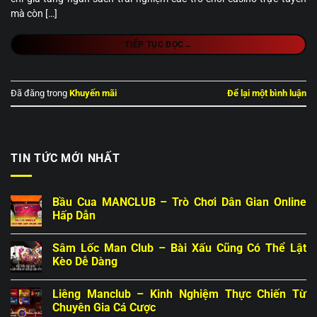
mà còn […]
→
TIẾP TỤC ĐỌC
Đã đăng trong
Khuyến mãi
Để lại một bình luận
TIN TỨC MỚI NHẤT
Bầu Cua MANCLUB – Trò Chơi Dân Gian Online
Hấp Dẫn
Sâm Lốc Man Club – Bài Xấu Cũng Có Thể Lật
Kèo Dễ Dàng
Liêng Manclub – Kinh Nghiệm Thực Chiến Từ
Chuyên Gia Cá Cược