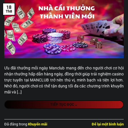
18
Th8
Ưu đãi thưởng mỗi ngày Manclub mang đến cho người chơi cơ hội
nhận thưởng hấp dẫn hàng ngày, đồng thời giúp trải nghiệm casino
trực tuyến tại MANCLUB trở nên thú vị, minh bạch và tiện lợi hơn.
Nhờ đó, người chơi có thể tận dụng tối đa các chương trình khuyến
mãi và […]
→
TIẾP TỤC ĐỌC
Đã đăng trong
Khuyến mãi
Để lại một bình luận