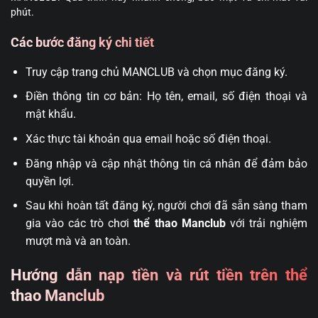
phút.
Các bước đăng ký chi tiết
Truy cập trang chủ MANCLUB và chọn mục đăng ký.
Điền thông tin cơ bản: Họ tên, email, số điện thoại và
mật khẩu.
Xác thực tài khoản qua email hoặc số điện thoại.
Đăng nhập và cập nhật thông tin cá nhân để đảm bảo
quyền lợi.
Sau khi hoàn tất đăng ký, người chơi đã sẵn sàng tham
gia vào các trò chơi
thể thao Manclub
với trải nghiệm
mượt mà và an toàn.
Hướng dẫn nạp tiền và rút tiền trên thể
thao Manclub