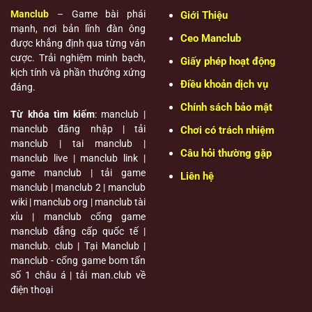
Manclub
– Game bài phái
Giới Thiệu
mạnh, nơi bản lĩnh đàn ông
Ceo
Manclub
được khẳng định qua từng ván
cược. Trải nghiệm minh bạch,
Giấy phép hoạt động
kịch tính và phần thưởng xứng
Điều khoản dịch vụ
đáng.
Chính sách bảo mật
Từ khóa tìm kiếm
: manclub |
manclub đăng nhập | tải
Chơi có trách nhiệm
manclub | tai manclub |
Câu hỏi thường gặp
manclub live | manclub link |
game manclub | tải game
Liên hệ
manclub | manclub 2 | manclub
wiki | manclub org | manclub tài
xỉu | manclub cổng game
manclub đẳng cấp quốc tế |
manclub. club | Tại Manclub |
manclub - cổng game bom tấn
số 1 châu á | tải man.club về
điện thoại