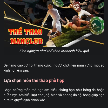
Kinh nghiệm chơi thể thao Manclub hiệu quả
Để nâng cao cơ hội thắng cược, người chơi nên nắm vững một số
kinh nghiệm sau:
Lựa chọn môn thể thao phù hợp
Chọn những môn mà bạn am hiểu, chẳng hạn như bóng đá hoặc
quần vợt. Am hiểu luật chơi, đội hình và phong độ đội bóng giúp bạn
đưa ra quyết định chính xác.