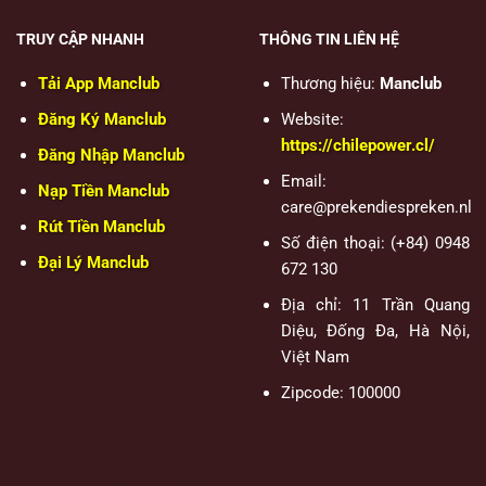
TRUY CẬP NHANH
THÔNG TIN LIÊN HỆ
Tải App
Manclub
Thương hiệu:
Manclub
Đăng Ký
Manclub
Website:
https://chilepower.cl/
Đăng Nhập
Manclub
Email:
Nạp Tiền
Manclub
care@prekendiespreken.nl
Rút Tiền
Manclub
Số điện thoại: (+84) 0948
Đại Lý
Manclub
672 130
Địa chỉ: 11 Trần Quang
Diệu, Đống Đa, Hà Nội,
Việt Nam
Zipcode: 100000