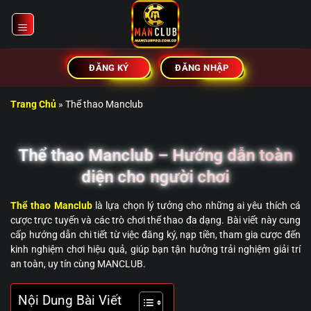
Chuyển
đến
nội
dung
ĐĂNG KÝ
ĐĂNG NHẬP
Trang Chủ
»
Thể thao Manclub
Thể thao Manclub – Hướng dẫn toàn
diện cho người chơi
Thể thao Manclub
là lựa chọn lý tưởng cho những ai yêu thích cá
cược trực tuyến và các trò chơi thể thao đa dạng. Bài viết này cung
cấp hướng dẫn chi tiết từ việc đăng ký, nạp tiền, tham gia cược đến
kinh nghiệm chơi hiệu quả, giúp bạn tận hưởng trải nghiệm giải trí
an toàn, uy tín cùng MANCLUB.
Nội Dung Bài Viết