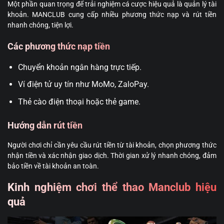
Một phần quan trọng để trải nghiệm cá cược hiệu quả là quản lý tài
khoản. MANCLUB cung cấp nhiều phương thức nạp và rút tiền
nhanh chóng, tiện lợi.
Các phương thức nạp tiền
Chuyển khoản ngân hàng trực tiếp.
Ví điện tử uy tín như MoMo, ZaloPay.
Thẻ cào điện thoại hoặc thẻ game.
Hướng dẫn rút tiền
Người chơi chỉ cần yêu cầu rút tiền từ tài khoản, chọn phương thức
nhận tiền và xác nhận giao dịch. Thời gian xử lý nhanh chóng, đảm
bảo tiền về tài khoản an toàn.
Kinh nghiệm chơi thể thao Manclub hiệu
quả