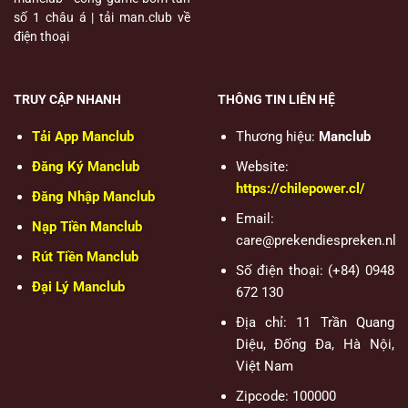
số 1 châu á | tải man.club về
điện thoại
TRUY CẬP NHANH
THÔNG TIN LIÊN HỆ
Tải App
Manclub
Thương hiệu:
Manclub
Đăng Ký
Manclub
Website:
https://chilepower.cl/
Đăng Nhập
Manclub
Email:
Nạp Tiền
Manclub
care@prekendiespreken.nl
Rút Tiền
Manclub
Số điện thoại: (+84) 0948
Đại Lý
Manclub
672 130
Địa chỉ: 11 Trần Quang
Diệu, Đống Đa, Hà Nội,
Việt Nam
Zipcode: 100000