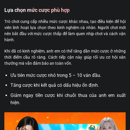
Lựa chọn mức cược phù hợp
Trò chơi cung cấp nhiều mức cược khác nhau, tạo điều kiện để hội
viên linh hoạt lựa chọn theo kinh nghiệm cá nhân. Người chơi mới
nên bắt đầu với mức cược thấp để làm quen nhịp chơi và cách vận
hành.
Khi đã có kinh nghiệm, anh em có thể tăng dần mức cược ở những
thời điểm cầu rõ ràng. Cách tiếp cận này giúp tối ưu cơ hội săn
thưởng mà vẫn đảm bảo an toàn vốn.
Ưu tiên mức cược nhỏ trong 5 – 10 ván đầu.
Tăng cược khi kết quả có dấu hiệu ổn định.
Giảm ngay tiền cược khi chuỗi thua của anh em xuất
hiện.