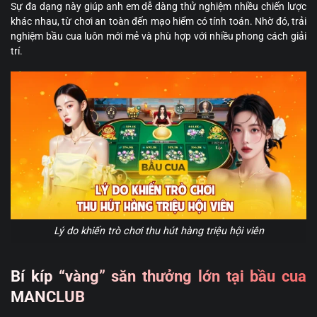
Sự đa dạng này giúp anh em dễ dàng thử nghiệm nhiều chiến lược
khác nhau, từ chơi an toàn đến mạo hiểm có tính toán. Nhờ đó, trải
nghiệm bầu cua luôn mới mẻ và phù hợp với nhiều phong cách giải
trí.
Lý do khiến trò chơi thu hút hàng triệu hội viên
Bí kíp “vàng” săn thưởng lớn tại bầu cua
MANCLUB