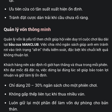
lại.
Ưu tiên cửa có tần suất xuất hiện ổn định.
Tránh đặt cược dàn trải khi cầu chưa rõ ràng.
Quản lý vốn thông minh
Quản lý vốn là yếu tố then chốt giúp hội viên duy trì cuộc chơi lâu dài
tại
bầu cua MANCLUB
. Việc chia nhỏ ngân sách giúp anh em tránh
rơi vào tình trạng “all-in” thiếu kiểm soát, đặc biệt khi chuỗi kết quả
không thuận lợi.
Khách hàng nên xác định rõ giới hạn thắng và thua trong mỗi phiên.
Khi đạt mốc đã đặt ra, việc dừng lại đúng lúc sẽ giúp bảo toàn lợi
nhuận và giữ tâm lý ổn định.
Chỉ dùng 20 – 30% ngân sách cho một phiên chơi.
Không gấp thếp liên tục khi thua nhiều ván.
Luôn giữ lại một phần để làm vốn dự phòng cho bản
thân.