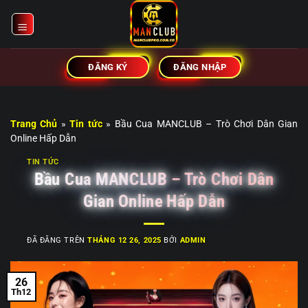
Chuyển
đến
nội
dung
ĐĂNG KÝ
ĐĂNG NHẬP
Trang Chủ
»
Tin tức
»
Bầu Cua MANCLUB – Trò Chơi Dân Gian
Online Hấp Dẫn
TIN TỨC
Bầu Cua MANCLUB – Trò Chơi Dân
Gian Online Hấp Dẫn
ĐÃ ĐĂNG TRÊN
THÁNG 12 26, 2025
BỞI
ADMIN
26
Th12